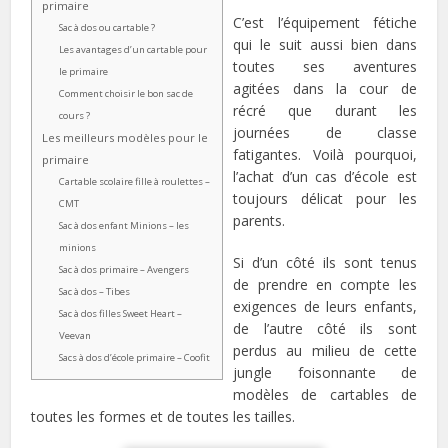
primaire
C’est l’équipement fétiche
Sac à dos ou cartable ?
qui le suit aussi bien dans
Les avantages d’un cartable pour
toutes ses aventures
le primaire
agitées dans la cour de
Comment choisir le bon sac de
récré que durant les
cours ?
journées de classe
Les meilleurs modèles pour le
fatigantes. Voilà pourquoi,
primaire
l’achat d’un cas d’école est
Cartable scolaire fille à roulettes –
toujours délicat pour les
CMT
parents.
Sac à dos enfant Minions – les
minions
Si d’un côté ils sont tenus
Sac à dos primaire – Avengers
de prendre en compte les
Sac à dos – Tibes
exigences de leurs enfants,
Sac à dos filles Sweet Heart –
de l’autre côté ils sont
Veevan
perdus au milieu de cette
Sacs à dos d’école primaire – Coofit
jungle foisonnante de
modèles de cartables de
toutes les formes et de toutes les tailles.