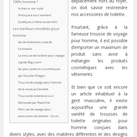
déplacement hors du foyer,
100% homme ?
on doit savoir restreindre
A chacun son style
nos accessoires de toilette.
Pratique à tout moment
Quelques critères essentiels
Pourtant, grâce à la
Les meilleurs modèles pour
fameuse trousse de voyage
homme
pour homme, il est possible
Sac de toilette en cube de
d’emporter un maximum de
Sumnacon
produit sans avoir à
La trousse de toilette pour voyage
mélanger les produits
signée Bagsmart
cosmétiques avec les
Sac pour produits cosmétiques
vêtements.
par Double Villages
Trousse de voyage pour homme
Et bien que ce soit encore
de la marque Danielle
un article inhabituel à la
Trousse de toilette en cuir
gent masculine, il existe
fabriquée par Roamlite
aujourd’hui une grande
Petit sac de voyage pour
variété de trousses de
accessoires de toilette – Gusti
toilette originales pour
homme conçues dans
divers styles, avec des matières différentes et des designs