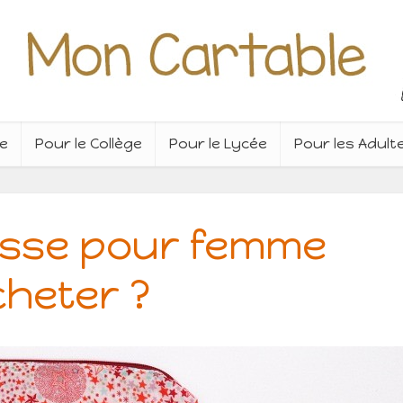
re
Pour le Collège
Pour le Lycée
Pour les Adult
usse pour femme
heter ?