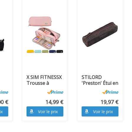
X SIM FITNESSX
STILORD
Trousse à
'Preston' Étui en
se,
crayons pour
Cuir Trousse
adolescents...
Stylo...
00 €
14,99 €
19,97 €
ix
Voir le prix
Voir le prix